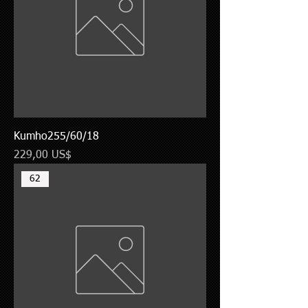
Kumho255/60/18
Precio
229,00 US$
62