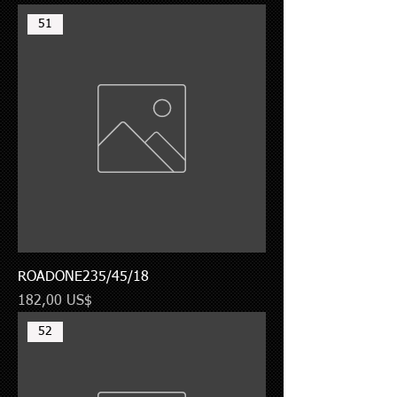
51
ROADONE235/45/18
Precio
182,00 US$
52