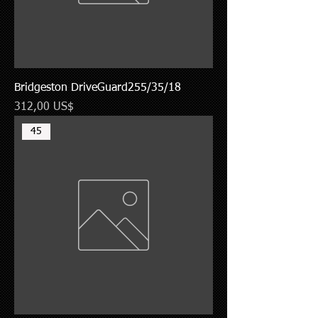
Bridgeston DriveGuard255/35/18
Precio
312,00 US$
45