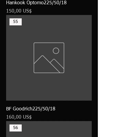
Hankook Optomo225/50/18
Precio
150,00 US$
55
BF Goodrich225/50/18
Precio
160,00 US$
56