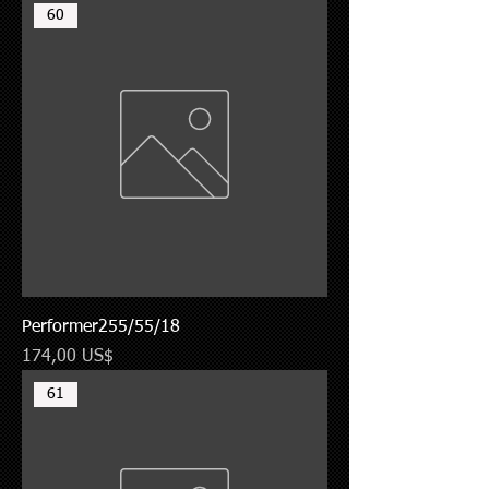
60
Performer255/55/18
Precio
174,00 US$
61