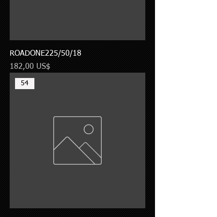
ROADONE225/50/18
Precio
182,00 US$
54