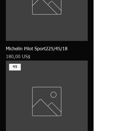
Michelin Pilot Sport225/45/18
Precio
180,00 US$
49