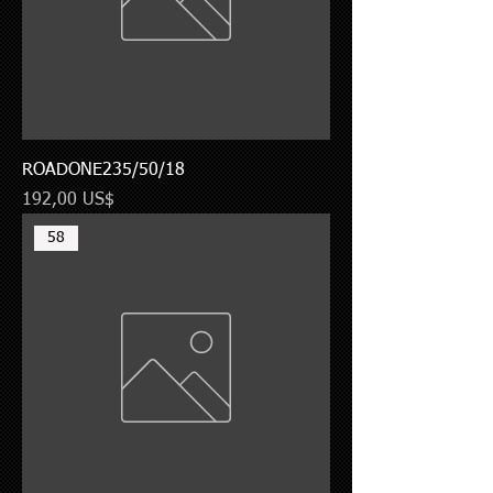
ROADONE235/50/18
Precio
192,00 US$
58